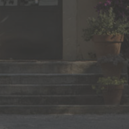
rd 6572 ,
30640 FRANQUEVAUX-BEAUVOISIN
FRANCE
TEL : +33 (0)4 66 73 30 59
EMAIL :
chateaubeaubois@orange.fr
ABONNEZ-VOUS À LA
NEWSLETTER