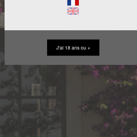
SOMMAIRE
J'ai 18 ans ou +
ACCUEIL
NOS RACINES
NOS VINS
PRESSE
ACTIVITÉS & ÉVÈNEMENTS
VOUS RECEVOIR
NOUS (RE)JOINDRE
CHATEAU BEAUBOIS