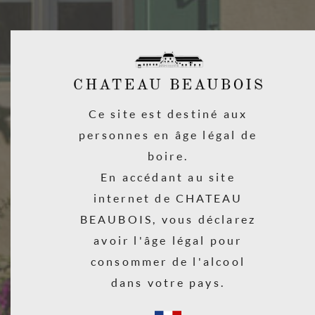
OÙ LES TROUVER ?
378 cavistes, magasins bios, épiceries fines revendent nos vins en
France.
32 pays dans lesquels vous pouvez trouver nos vins
Ce site est destiné aux
COMMENT LES TROUVER ?
personnes en âge légal de
Merci de nous envoyer un e mail avec votre adresse postale et le vin
boire.
recherché, nous répondrons le plus rapidement possible à vos
En accédant au site
souhaits.
internet de CHATEAU
BEAUBOIS, vous déclarez
avoir l'âge légal pour
consommer de l'alcool
dans votre pays.