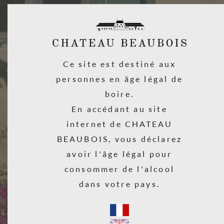
378 cavistes, magasins bios, épiceries fines revendent nos vins en
France.
32 pays dans lesquels vous pouvez trouver nos vins
COMMENT LES TROUVER ?
Ce site est destiné aux
Merci de nous envoyer un e mail avec votre adresse postale et le vin
personnes en âge légal de
recherché, nous répondrons le plus rapidement possible à vos
boire.
souhaits.
En accédant au site
internet de CHATEAU
BEAUBOIS, vous déclarez
avoir l'âge légal pour
consommer de l'alcool
dans votre pays.