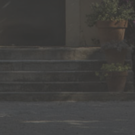
FRANCE
TEL : +33 (0)4 66 73 30 59
EMAIL :
chateaubeaubois@orange.fr
ABONNEZ-VOUS À LA
NEWSLETTER
©COPYRIGHT 2018.
WHITECHAPEL
-
IDALIZES