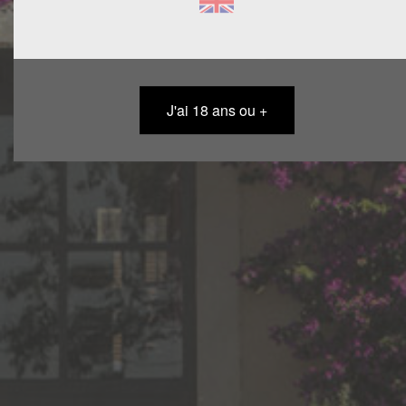
SOMMAIRE
ACCUEIL
J'ai 18 ans ou +
NOS RACINES
NOS VINS
PRESSE
ACTIVITÉS & ÉVÈNEMENTS
VOUS RECEVOIR
NOUS (RE)JOINDRE
CHATEAU BEAUBOIS
rd 6572 ,
30640 FRANQUEVAUX-BEAUVOISIN