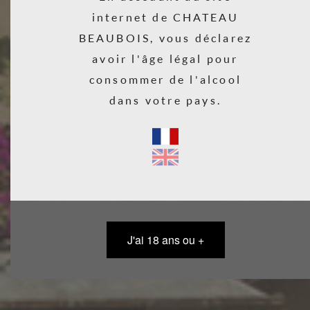
internet de CHATEAU
BEAUBOIS, vous déclarez
avoir l'âge légal pour
consommer de l'alcool
dans votre pays.
Rouge
gourmand et
croquant, à
J'ai 18 ans ou +
déguster frais