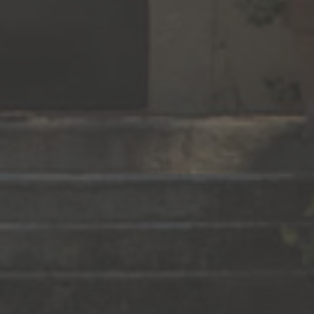
SOMMAIRE
ACCUEIL
NOS RACINES
NOS VINS
PRESSE
ACTIVITÉS & ÉVÈNEMENTS
VOUS RECEVOIR
NOUS (RE)JOINDRE
CHATEAU BEAUBOIS
rd 6572 ,
30640 FRANQUEVAUX-BEAUVOISIN