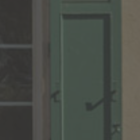
VIN DE FRANCE
CINSO BISTRO
ROUGE
Robe violine aux reflets carmin.
Nez de petits fruits rouges, bouche gourmande de fruits frais et
poivre, on en boit et on en reboit !
Vin à boire frais, sur des apéritifs, plateaux de charcuteries et
fromages, buffet chaud ou froid, dessert sur la fraise ou le chocolat.