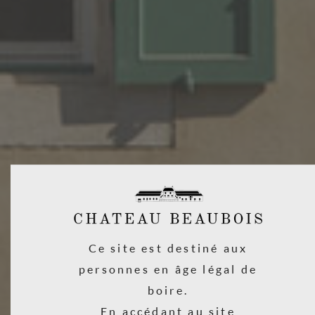
Température idéale de service 12 à 16°C
CEPAGES
100%
CINSAULT
SOL
CULTURE
VINIFICATION
ELEVAGE
Ce site est destiné aux
personnes en âge légal de
TÉLÉCHARGEZ
boire.
Fiche technique
En accédant au site
Bon de commande