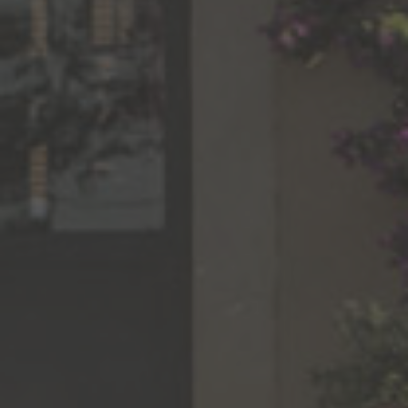
NOS REVENDEURS
378 cavistes, magasins bios, épiceries fines revendent nos vins en
France.
36 pays dans lesquels vous pouvez trouver nos vins.
OÙ LES TROUVER
Nous contacter par e mail pour connaitre le revendeur le plus
proche.