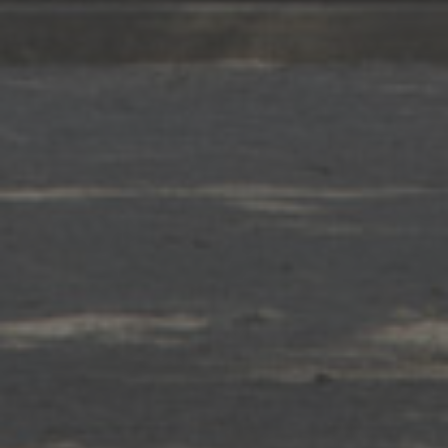
FRANCE
TEL : +33 (0)4 66 73 30 59
EMAIL :
chateaubeaubois@orange.fr
ABONNEZ-VOUS À LA
NEWSLETTER
©COPYRIGHT 2018.
WHITECHAPEL
-
IDALIZES